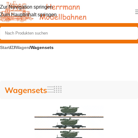
Zur Navigation springen
Zum Hauptinhalt springen
Start
/
Z
/
Wagen
/
Wagensets
Wagensets