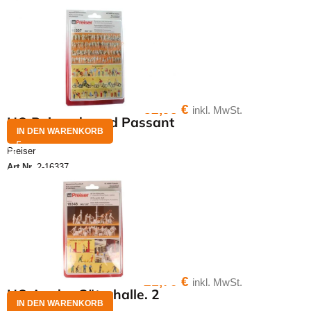
32,95
€
inkl. MwSt.
HO Reisende und Passant
IN DEN WARENKORB
Preiser
Art.Nr.
2-16337
21,70
€
inkl. MwSt.
HO An der Güterhalle. 2
IN DEN WARENKORB