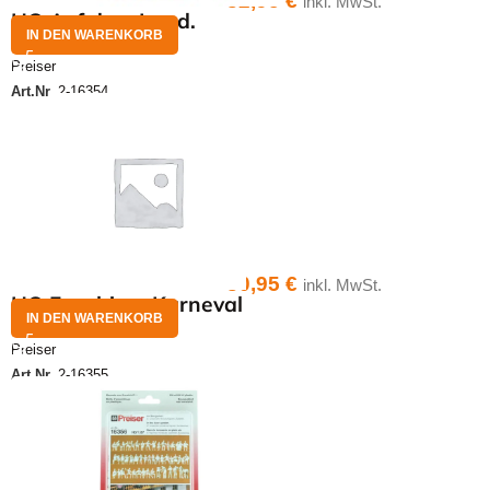
32,95
€
inkl. MwSt.
HO Auf dem Land.
IN DEN WARENKORB
Preiser
Art.Nr.
2-16354
30,95
€
inkl. MwSt.
HO Fasching, Karneval
IN DEN WARENKORB
Preiser
Art.Nr.
2-16355