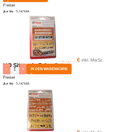
Preiser
Art.Nr.
2-16348
14,35
€
inkl. MwSt.
HO Sitzende Fahrgäste
-
+
IN DEN WARENKORB
Preiser
Art.Nr.
2-16349