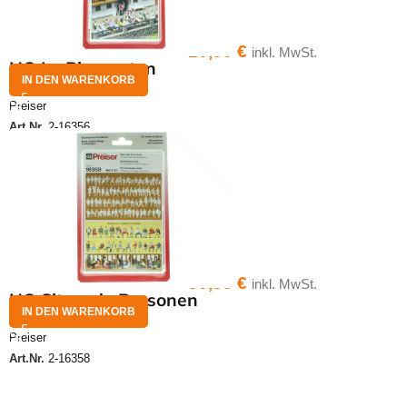
20,90
€
inkl. MwSt.
HO Im Biergarten
IN DEN WARENKORB
Preiser
Art.Nr.
2-16356
30,95
€
inkl. MwSt.
HO Sitzende Personen
IN DEN WARENKORB
Preiser
Art.Nr.
2-16358