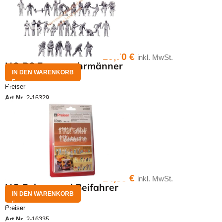
15,70
€
inkl. MwSt.
HO BS Feuerwehrmänner
IN DEN WARENKORB
Preiser
Art.Nr.
2-16329
14,35
€
inkl. MwSt.
HO Fahrer und Beifahrer
IN DEN WARENKORB
Preiser
Art.Nr.
2-16335