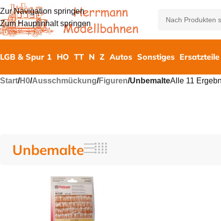
Zur Navigation springen
Zum Hauptinhalt springen
LGB & Spur 1
HO
TT
N
Z
Autos
Sonstiges
Ersatzteile
Start
/
H0
/
Ausschmückung
/
Figuren
/
Unbemalte
Alle 11 Ergeb
Unbemalte