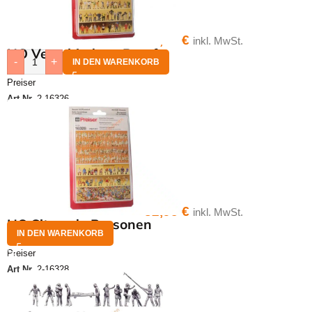
32,95
€
inkl. MwSt.
HO Verschiedene Berufe
-
+
IN DEN WARENKORB
Preiser
Art.Nr.
2-16326
32,95
€
inkl. MwSt.
HO Sitzende Personen
IN DEN WARENKORB
Preiser
Art.Nr.
2-16328