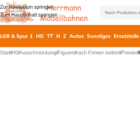
Zur Navigation springen
Zum Hauptinhalt springen
LGB & Spur 1
HO
TT
N
Z
Autos
Sonstiges
Ersatzteile
Start
/
H0
/
Ausschmückung
/
Figuren
/
nach Firmen sortiert
/
Preiser
/