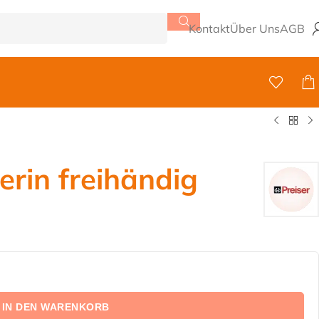
Kontakt
Über Uns
AGB
rin freihändig
IN DEN WARENKORB