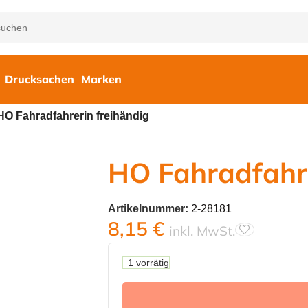
Drucksachen
Marken
HO Fahradfahrerin freihändig
HO Fahradfahre
Artikelnummer:
2-28181
8,15
€
inkl. MwSt.
1 vorrätig