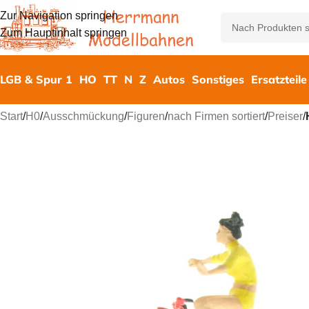
Zur Navigation springen
Zum Hauptinhalt springen
LGB & Spur 1
HO
TT
N
Z
Autos
Sonstiges
Ersatzteile
Start
/
H0
/
Ausschmückung
/
Figuren
/
nach Firmen sortiert
/
Preiser
/