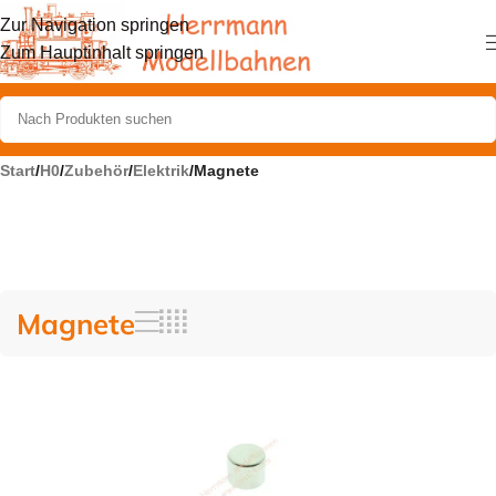
Zur Navigation springen
Zum Hauptinhalt springen
Start
/
H0
/
Zubehör
/
Elektrik
/
Magnete
Magnete