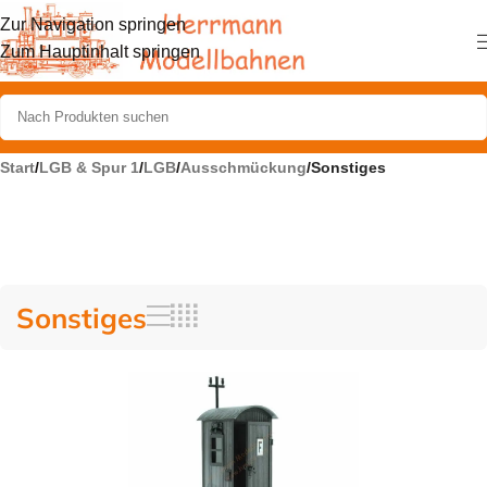
Zur Navigation springen
Zum Hauptinhalt springen
Start
/
LGB & Spur 1
/
LGB
/
Ausschmückung
/
Sonstiges
Sonstiges