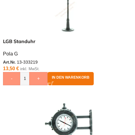
LGB Standuhr
Pola G
Art.Nr.
13-333219
13,50
€
inkl. MwSt.
IN DEN WARENKORB
-
+