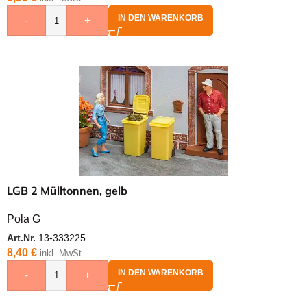
IN DEN WARENKORB
-
+
LGB 2 Mülltonnen, gelb
Pola G
Art.Nr.
13-333225
8,40
€
inkl. MwSt.
IN DEN WARENKORB
-
+