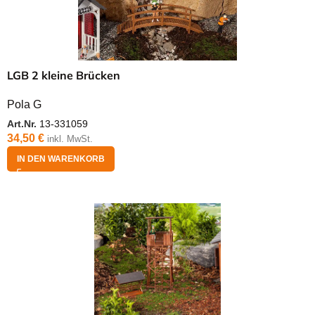
LGB 2 kleine Brücken
Pola G
Art.Nr.
13-331059
34,50
€
inkl. MwSt.
IN DEN WARENKORB