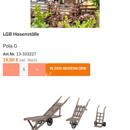
LGB Hasenställe
Pola G
Art.Nr.
13-333227
19,50
€
inkl. MwSt.
IN DEN WARENKORB
-
+