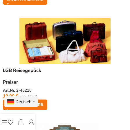
LGB Reisegepäck
Preiser
Art.Nr.
2-45218
19,80
€
inkl. MwSt.
Deutsch
▼
IN DEN WARENKORB