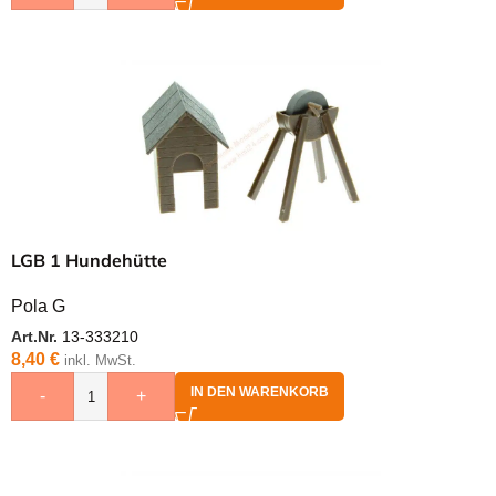
LGB 1 Hundehütte
Pola G
Art.Nr.
13-333210
8,40
€
inkl. MwSt.
IN DEN WARENKORB
-
+