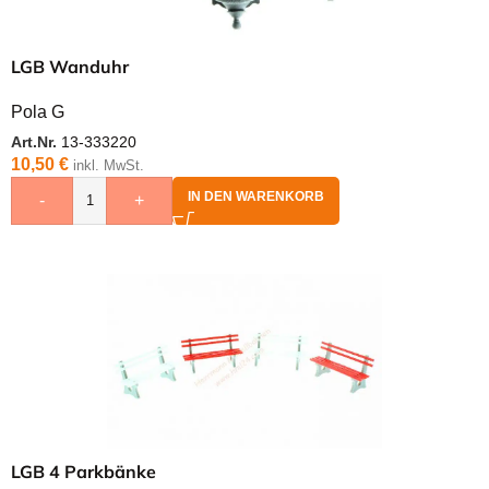
LGB Wanduhr
Pola G
Art.Nr.
13-333220
10,50
€
inkl. MwSt.
IN DEN WARENKORB
-
+
LGB 4 Parkbänke