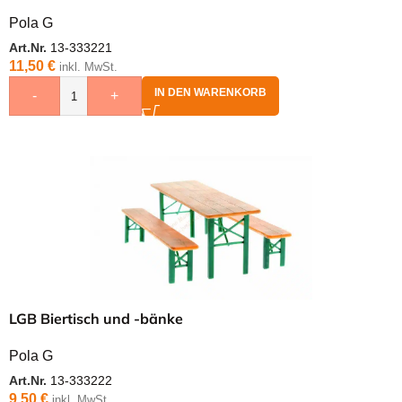
Pola G
Art.Nr.
13-333221
11,50
€
inkl. MwSt.
IN DEN WARENKORB
-
+
LGB Biertisch und -bänke
Pola G
Art.Nr.
13-333222
9,50
€
inkl. MwSt.