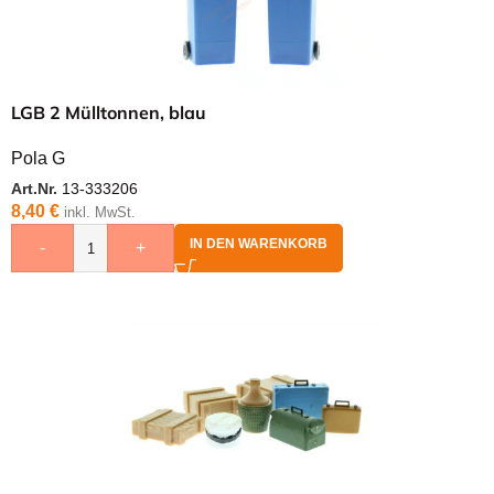
LGB 2 Mülltonnen, blau
Pola G
Art.Nr.
13-333206
8,40
€
inkl. MwSt.
IN DEN WARENKORB
-
+