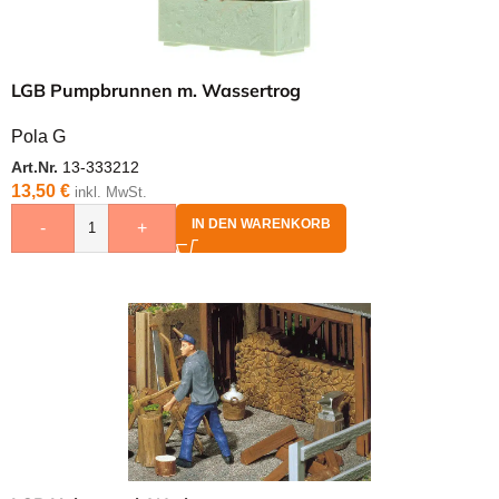
LGB Pumpbrunnen m. Wassertrog
Pola G
Art.Nr.
13-333212
13,50
€
inkl. MwSt.
IN DEN WARENKORB
-
+