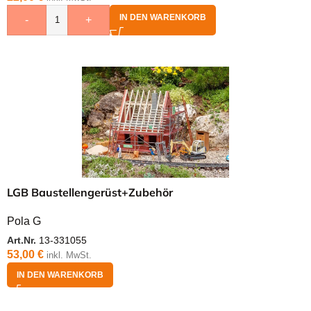
IN DEN WARENKORB
-
+
LGB Baustellengerüst+Zubehör
Pola G
Art.Nr.
13-331055
53,00
€
inkl. MwSt.
IN DEN WARENKORB