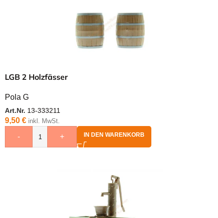
LGB 2 Holzfässer
Pola G
Art.Nr.
13-333211
9,50
€
inkl. MwSt.
IN DEN WARENKORB
-
+