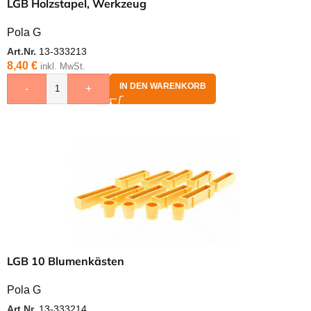
LGB Holzstapel, Werkzeug
Pola G
Art.Nr.
13-333213
8,40
€
inkl. MwSt.
IN DEN WARENKORB
-
+
LGB 10 Blumenkästen
Pola G
Art.Nr.
13-333214