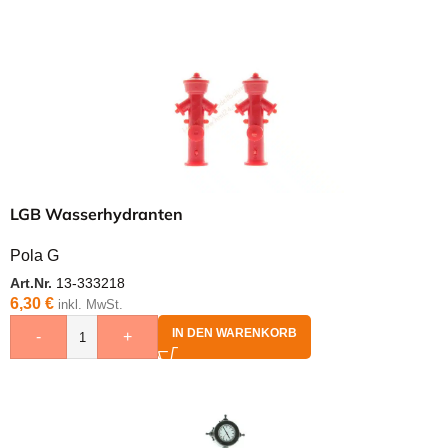
LGB Wasserhydranten
Pola G
Art.Nr.
13-333218
6,30
€
inkl. MwSt.
IN DEN WARENKORB
-
+