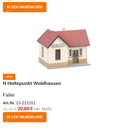
IN DEN WARENKORB
-20%
N Haltepunkt Waldhausen
Faller
Art.Nr.
13-212151
20,80
€
26,00
€
inkl. MwSt.
IN DEN WARENKORB