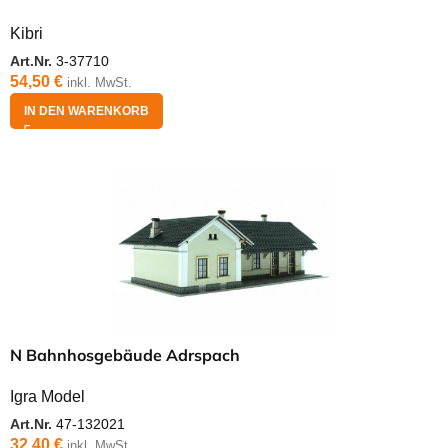
Kibri
Art.Nr.
3-37710
54,50
€
inkl. MwSt.
IN DEN WARENKORB
N Bahnhosgebäude Adrspach
Igra Model
Art.Nr.
47-132021
32,40
€
inkl. MwSt.