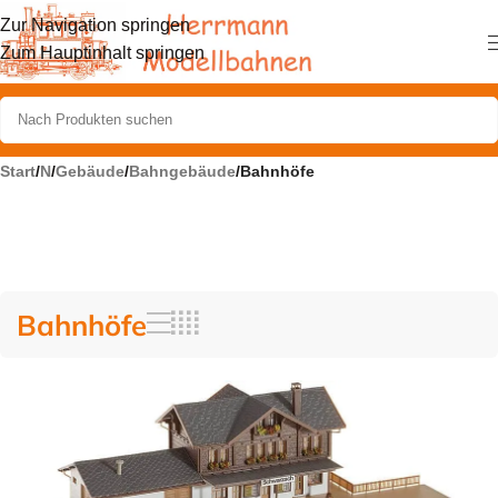
Zur Navigation springen
Zum Hauptinhalt springen
Start
/
N
/
Gebäude
/
Bahngebäude
/
Bahnhöfe
Bahnhöfe