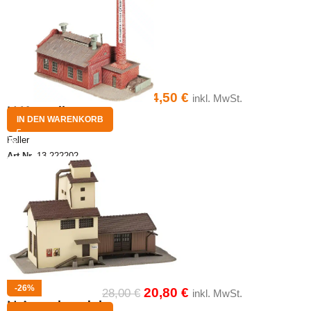
34,50
€
inkl. MwSt.
N Kesselhaus
IN DEN WARENKORB
Faller
Art.Nr.
13-222202
-26%
20,80
€
28,00
€
inkl. MwSt.
N Agrarhandel