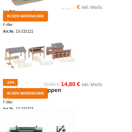
26,00
€
inkl. MwSt.
N Sägewerk
IN DEN WARENKORB
Faller
Art.Nr.
13-232121
-24%
14,80
€
19,50
€
inkl. MwSt.
N Holzlagerschuppen
IN DEN WARENKORB
Faller
Art.Nr.
13-232373