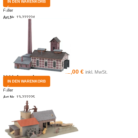
IN DEN WARENKORB
Faller
Art.Nr.
13-222224
42,00
€
inkl. MwSt.
N Heizwerk
IN DEN WARENKORB
Faller
Art.Nr.
13-222225