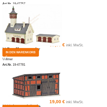
Art.Nr.
19-47757
57,50
€
inkl. MwSt.
N Dorffeuerwehr
IN DEN WARENKORB
Vollmer
Art.Nr.
19-47781
19,00
€
inkl. MwSt.
N Nebengebäude