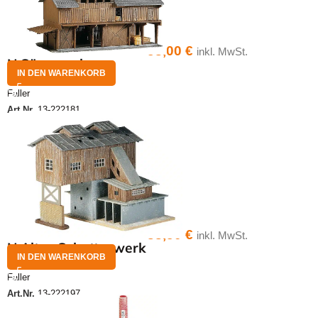
53,00
€
inkl. MwSt.
N Sägewerk
IN DEN WARENKORB
Faller
Art.Nr.
13-222181
33,50
€
inkl. MwSt.
N Altes Schotterwerk
IN DEN WARENKORB
Faller
Art.Nr.
13-222197