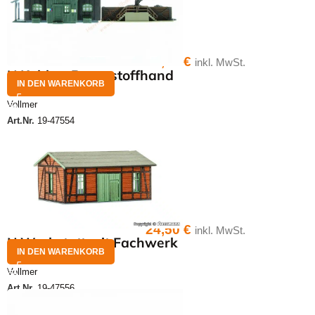
36,95
€
inkl. MwSt.
N Kohlen-Brennstoffhand
IN DEN WARENKORB
Vollmer
Art.Nr.
19-47554
24,50
€
inkl. MwSt.
N Werkstatt mit Fachwerk
IN DEN WARENKORB
Vollmer
Art.Nr.
19-47556