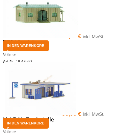
27,50
€
inkl. MwSt.
TT/N Bauhütte
IN DEN WARENKORB
Vollmer
Art.Nr.
19-47560
33,95
€
inkl. MwSt.
N ARAL Tankstelle
IN DEN WARENKORB
Vollmer