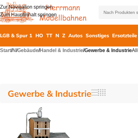
Zur Navigation springen
Zum Hauptinhalt springen
LGB & Spur 1
HO
TT
N
Z
Autos
Sonstiges
Ersatzteile
Start
/
N
/
Gebäude
/
Handel & Industrie
/
Gewerbe & Industrie
Al
Gewerbe & Industrie