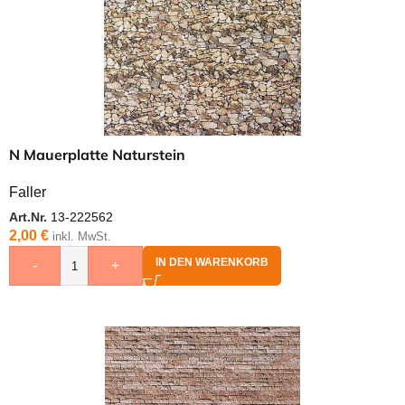
N Mauerplatte Naturstein
Faller
Art.Nr.
13-222562
2,00
€
inkl. MwSt.
IN DEN WARENKORB
-
+