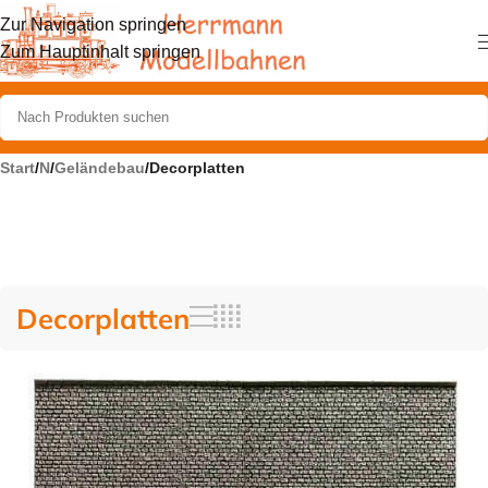
Zur Navigation springen
Zum Hauptinhalt springen
Start
/
N
/
Geländebau
/
Decorplatten
Decorplatten