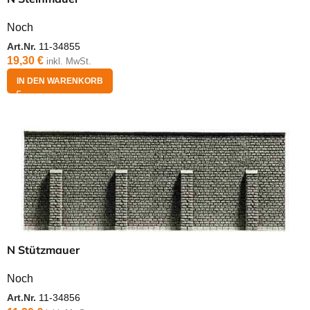
Noch
Art.Nr.
11-34855
19,30
€
inkl. MwSt.
IN DEN WARENKORB
N Stützmauer
Noch
Art.Nr.
11-34856