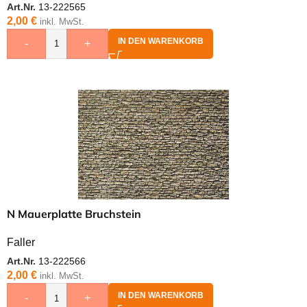
Art.Nr.
13-222565
2,00
€
inkl. MwSt.
IN DEN WARENKORB
-
+
N Mauerplatte Bruchstein
Faller
Art.Nr.
13-222566
2,00
€
inkl. MwSt.
IN DEN WARENKORB
-
+