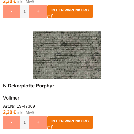
2,30
€
inkl. MwSt.
IN DEN WARENKORB
-
+
N Dekorplatte Porphyr
Vollmer
Art.Nr.
19-47369
2,30
€
inkl. MwSt.
IN DEN WARENKORB
-
+