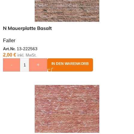
N Mauerplatte Basalt
Faller
Art.Nr.
13-222563
2,00
€
inkl. MwSt.
IN DEN WARENKORB
-
+