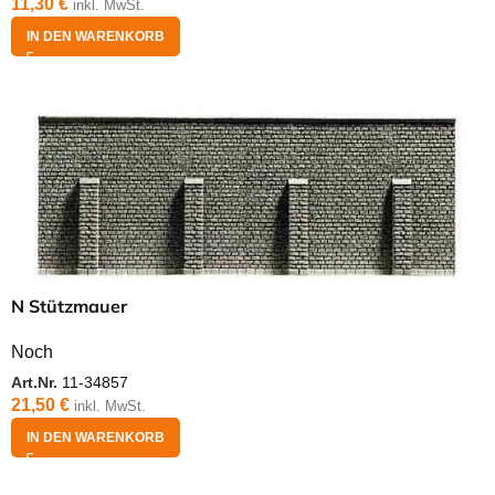
11,30
€
inkl. MwSt.
IN DEN WARENKORB
N Stützmauer
Noch
Art.Nr.
11-34857
21,50
€
inkl. MwSt.
IN DEN WARENKORB