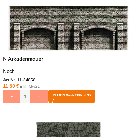
N Arkadenmauer
Noch
Art.Nr.
11-34858
11,50
€
inkl. MwSt.
IN DEN WARENKORB
-
+