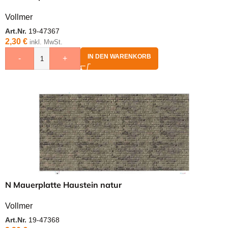
Vollmer
Art.Nr.
19-47367
2,30
€
inkl. MwSt.
IN DEN WARENKORB
-
+
N Mauerplatte Haustein natur
Vollmer
Art.Nr.
19-47368