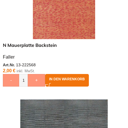
N Mauerplatte Backstein
Faller
Art.Nr.
13-222568
2,00
€
inkl. MwSt.
IN DEN WARENKORB
-
+