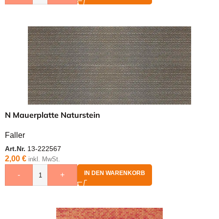
N Mauerplatte Naturstein
Faller
Art.Nr.
13-222567
2,00
€
inkl. MwSt.
IN DEN WARENKORB
-
+