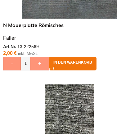
N Mauerplatte Römisches
Faller
Art.Nr.
13-222569
2,00
€
inkl. MwSt.
IN DEN WARENKORB
-
+