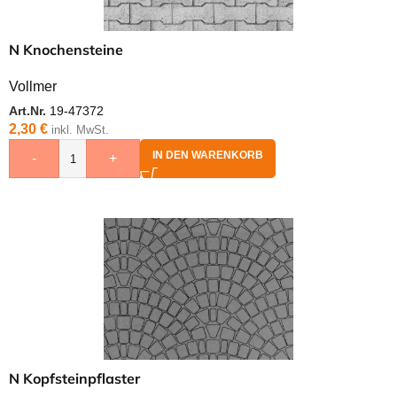
N Knochensteine
Vollmer
Art.Nr.
19-47372
2,30
€
inkl. MwSt.
IN DEN WARENKORB
-
+
N Kopfsteinpflaster