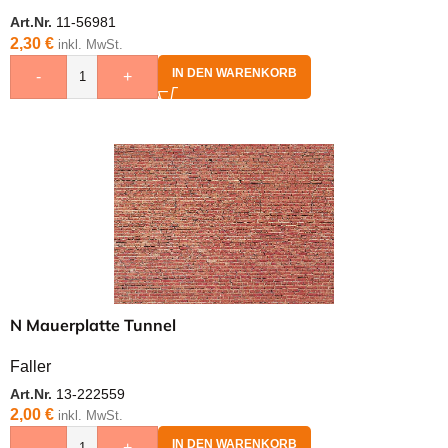
Art.Nr.
11-56981
2,30
€
inkl. MwSt.
IN DEN WARENKORB
-
+
N Mauerplatte Tunnel
Faller
Art.Nr.
13-222559
2,00
€
inkl. MwSt.
IN DEN WARENKORB
-
+