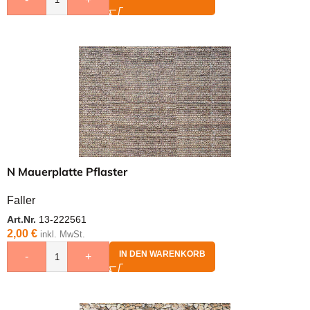
N Mauerplatte Pflaster
Faller
Art.Nr.
13-222561
2,00
€
inkl. MwSt.
IN DEN WARENKORB
-
+