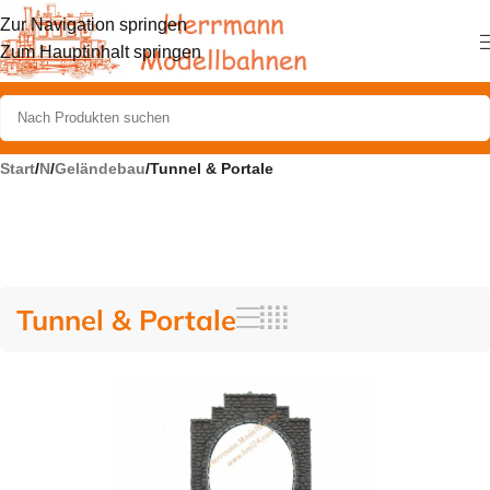
Zur Navigation springen
Zum Hauptinhalt springen
Start
/
N
/
Geländebau
/
Tunnel & Portale
Tunnel & Portale