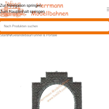
Zur Navigation springen
Zum Hauptinhalt springen
Start
/
N
/
Geländebau
/
Tunnel & Portale