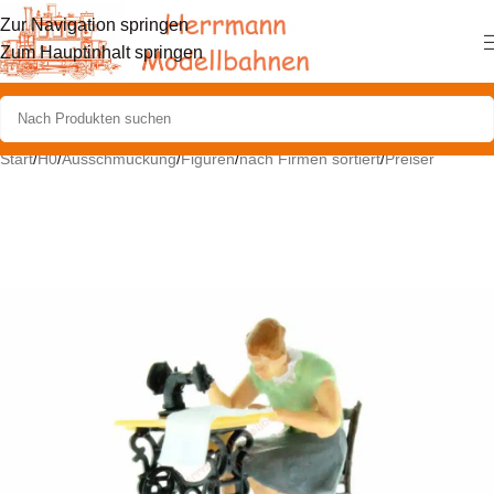
Zur Navigation springen
Zum Hauptinhalt springen
Start
/
H0
/
Ausschmückung
/
Figuren
/
nach Firmen sortiert
/
Preiser