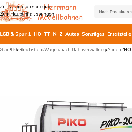
Zur Navigation springen
Zum Hauptinhalt springen
LGB & Spur 1
HO
TT
N
Z
Autos
Sonstiges
Ersatzteile
Start
/
H0
/
Gleichstrom
/
Wagen
/
nach Bahnverwaltung
/
Andere
/
HO 