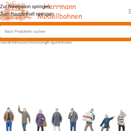
Zur Navigation springen
Zum Hauptinhalt springen
Start
/
H0
/
Ausschmückung
/
Figuren
/
Sets