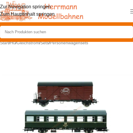
Zur Navigation springen
Zum Hauptinhalt springen
Start
/
H0
/
Gleichstrom
/
Sets
/
Personenwagensets