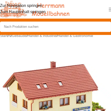
Zur Navigation springen
Zum Hauptinhalt springen
Start
/
N
/
Gebäude
/
Handel & Industrie
/
Handel & Gastronomie