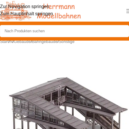
Zur Navigation springen
Zum Hauptinhalt springen
Start
/
N
/
Gebäude
/
Bahngebäude
/
Sonstige