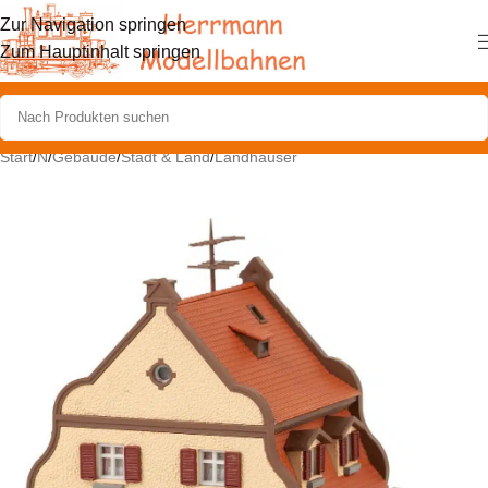
Zur Navigation springen
Zum Hauptinhalt springen
Start
/
N
/
Gebäude
/
Stadt & Land
/
Landhäuser