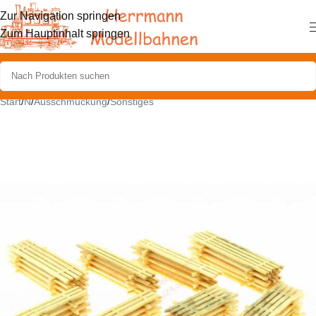
Zur Navigation springen
Zum Hauptinhalt springen
Start
/
N
/
Ausschmückung
/
Sonstiges