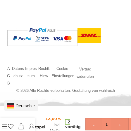
A
Datens
Impres
Rechtl.
Cookie-
Vertrag
G
chutz
sum
Hinw.
Einstellungen
widerrufen
B
© 2026 Alle Rechte vorbehalten. Gestaltung von
wahlreich
Deutsch
▼
13,00
€
N LC
2
-
+
inkl.
Bretterstapel
vorrätig
MwSt.