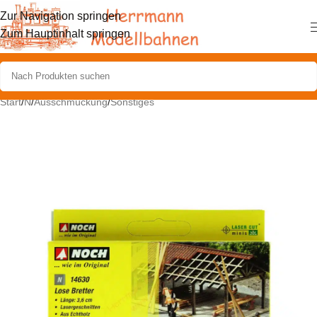
Zur Navigation springen
Zum Hauptinhalt springen
Start
/
N
/
Ausschmückung
/
Sonstiges