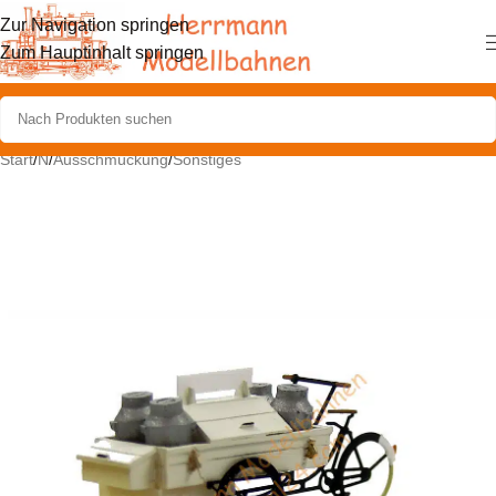
Zur Navigation springen
Zum Hauptinhalt springen
Start
/
N
/
Ausschmückung
/
Sonstiges