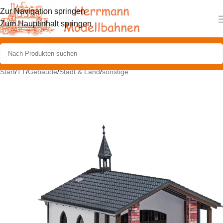
Zur Navigation springen
Zum Hauptinhalt springen
Start
/
TT
/
Gebäude
/
Stadt & Land
/
sonstige