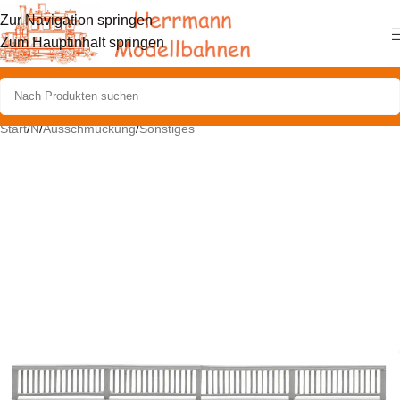
Zur Navigation springen
Zum Hauptinhalt springen
Start
/
N
/
Ausschmückung
/
Sonstiges