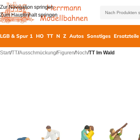
Zur Navigation springen
Zum Hauptinhalt springen
LGB & Spur 1
HO
TT
N
Z
Autos
Sonstiges
Ersatzteile
Start
/
TT
/
Ausschmückung
/
Figuren
/
Noch
/
TT Im Wald