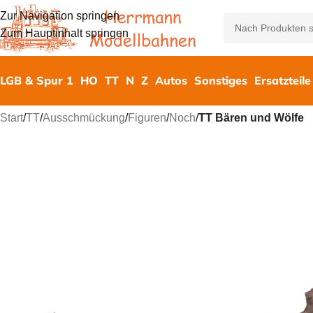
Zur Navigation springen
Zum Hauptinhalt springen
LGB & Spur 1
HO
TT
N
Z
Autos
Sonstiges
Ersatzteile
Start
/
TT
/
Ausschmückung
/
Figuren
/
Noch
/
TT Bären und Wölfe