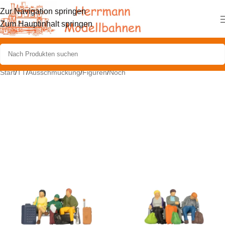
Zur Navigation springen
Zum Hauptinhalt springen
Start
/
TT
/
Ausschmückung
/
Figuren
/
Noch