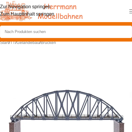
Zur Navigation springen
Zum Hauptinhalt springen
Start
/
TT
/
Geländebau
/
Brücken