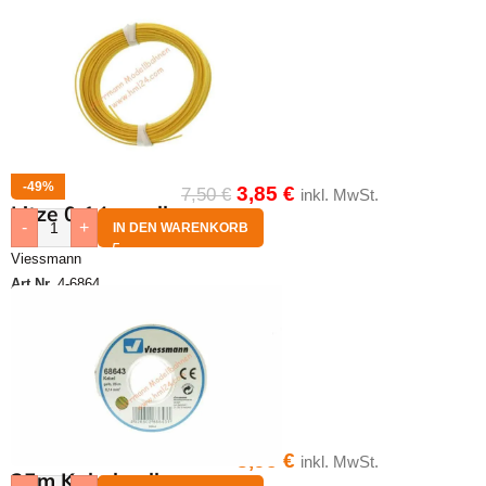
-49%
3,85
€
7,50
€
inkl. MwSt.
Litze 0,14 q gelb
-
+
IN DEN WARENKORB
Viessmann
Art.Nr.
4-6864
8,95
€
inkl. MwSt.
25m Kabel gelb