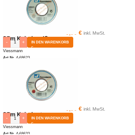
8,95
€
inkl. MwSt.
25m Kabel weiß
-
+
IN DEN WARENKORB
Viessmann
Art.Nr.
4-68623
8,95
€
inkl. MwSt.
25m Kabel rot
-
+
IN DEN WARENKORB
Viessmann
Art.Nr.
4-68633