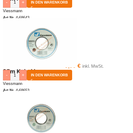
-
+
IN DEN WARENKORB
Viessmann
Art.Nr.
4-68643
8,95
€
inkl. MwSt.
25m Kabel braun
-
+
IN DEN WARENKORB
Viessmann
Art.Nr.
4-68653