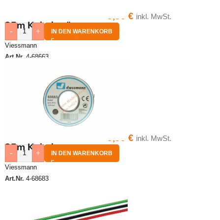
8,95
€
inkl. MwSt.
25m Kabel grün
-
+
IN DEN WARENKORB
Viessmann
Art.Nr.
4-68663
8,95
€
inkl. MwSt.
25m Kabel grau
-
+
IN DEN WARENKORB
Viessmann
Art.Nr.
4-68683