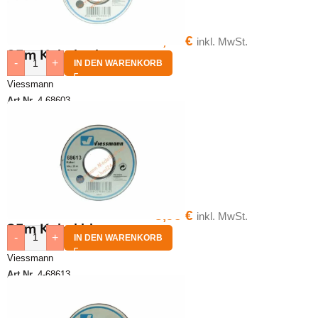
8,95
€
inkl. MwSt.
25m Kabel schwarz
-
+
IN DEN WARENKORB
Viessmann
Art.Nr.
4-68603
8,95
€
inkl. MwSt.
25m Kabel blau
-
+
IN DEN WARENKORB
Viessmann
Art.Nr.
4-68613