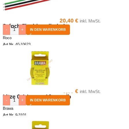
20,40
€
inkl. MwSt.
3-fach Flachbandkabel
-
+
IN DEN WARENKORB
Roco
Art.Nr.
40-10623
3,00
€
inkl. MwSt.
Litze 0,14 qmm,10 m gelb
-
+
IN DEN WARENKORB
Brawa
Art.Nr.
9-3101