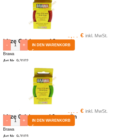
3,00
€
inkl. MwSt.
Litze O,14 qmm,10 m rot
-
+
IN DEN WARENKORB
Brawa
Art.Nr.
9-3102
3,00
€
inkl. MwSt.
Litze 0,14 qmm,10 m grün
-
+
IN DEN WARENKORB
Brawa
Art.Nr.
9-3103