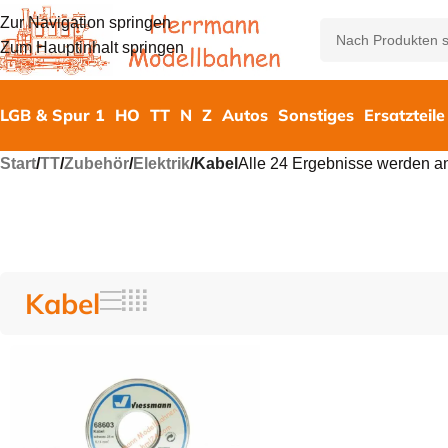
Zur Navigation springen
Zum Hauptinhalt springen
LGB & Spur 1
HO
TT
N
Z
Autos
Sonstiges
Ersatzteile
Start
/
TT
/
Zubehör
/
Elektrik
/
Kabel
Alle 24 Ergebnisse werden a
Kabel