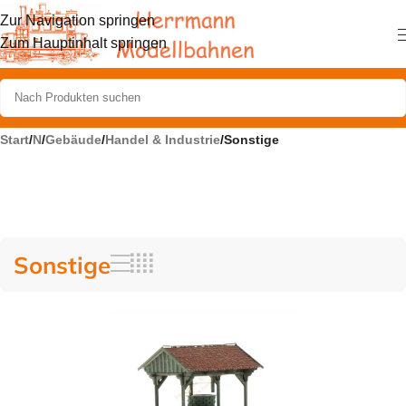
Zur Navigation springen
Zum Hauptinhalt springen
Start
/
N
/
Gebäude
/
Handel & Industrie
/
Sonstige
Sonstige