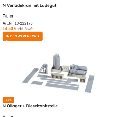
N Verladekran mit Ladegut
Faller
Art.Nr.
13-222176
14,50
€
inkl. MwSt.
IN DEN WARENKORB
-36%
N Öllager + Dieseltankstelle
Faller