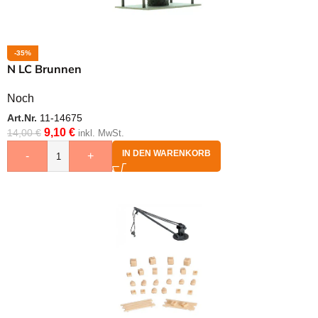
-35%
N LC Brunnen
Noch
Art.Nr.
11-14675
9,10
€
14,00
€
inkl. MwSt.
IN DEN WARENKORB
-
+