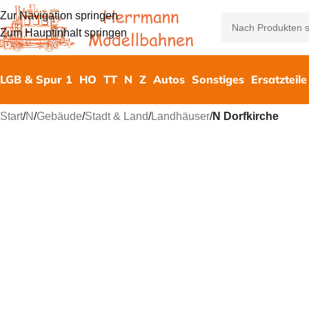
Zur Navigation springen
Zum Hauptinhalt springen
LGB & Spur 1
HO
TT
N
Z
Autos
Sonstiges
Ersatzteile
Start
/
N
/
Gebäude
/
Stadt & Land
/
Landhäuser
/
N Dorfkirche