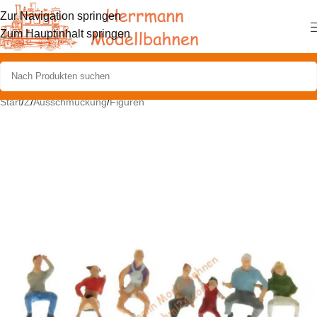
Zur Navigation springen
Zum Hauptinhalt springen
Start
/
Z
/
Ausschmückung
/
Figuren